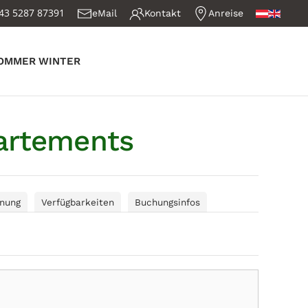
43 5287 87391
eMail
Kontakt
Anreise
OMMER
WINTER
partements
nung
Verfügbarkeiten
Buchungsinfos