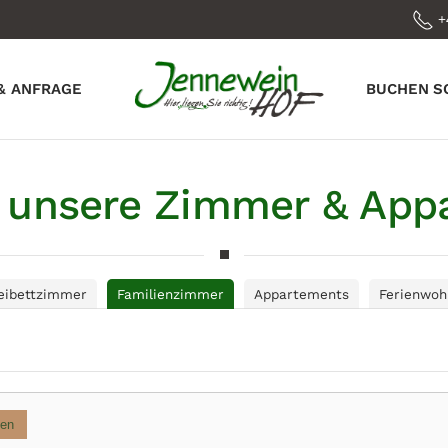
+
& ANFRAGE
BUCHEN
S
r unsere Zimmer & Ap
eibettzimmer
Familienzimmer
Appartements
Ferienwoh
gen