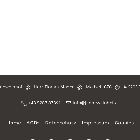
nneweinhof
Herr Florian Mader
Madseit 676
A-6293 
+43 5287 87391
info@jenneweinhof.at
Home
AGBs
Datenschutz
Impressum
Cookies