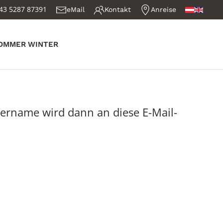
43 5287 87391
eMail
Kontakt
Anreise
OMMER
WINTER
zername wird dann an diese E-Mail-